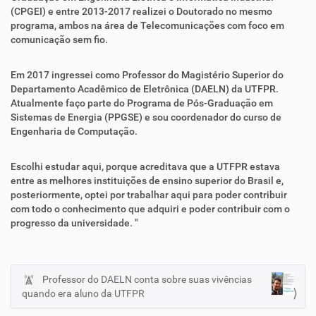
(CPGEI) e entre 2013-2017 realizei o Doutorado no mesmo
programa, ambos na área de Telecomunicações com foco em
comunicação sem fio.
Em 2017 ingressei como Professor do Magistério Superior do
Departamento Acadêmico de Eletrônica (DAELN) da UTFPR.
Atualmente faço parte do Programa de Pós-Graduação em
Sistemas de Energia (PPGSE) e sou coordenador do curso de
Engenharia de Computação.
Escolhi estudar aqui, porque acreditava que a UTFPR estava
entre as melhores instituições de ensino superior do Brasil e,
posteriormente, optei por trabalhar aqui para poder contribuir
com todo o conhecimento que adquiri e poder contribuir com o
progresso da universidade. "
Professor do DAELN conta sobre suas vivências
N
quando era aluno da UTFPR
a