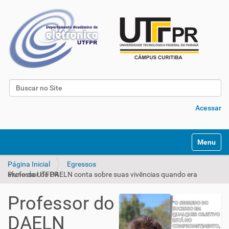
Busca
Busca Avançada…
Acessar
Toggle na
Página Inicial
Egressos
Professor do DAELN conta sobre suas vivências quando era aluno da UTFPR
Professor do
DAELN